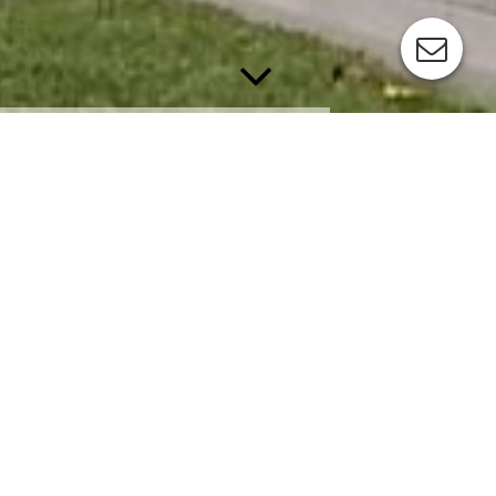
... und sonst so bei xm²
berlin?
®
Neben der Immobilienentwicklung wie etwa der
Erarbeitung von Umnutzungskonzepten für
ertragsschwache Immobilien oder der
Aufteilung von Mietwohnhäusern nach WEG,
bieten wir Ihnen auch die Erstellung von
Verkehrswertgutachten oder Gutachten zur Ermittlung der
ortsüblichen Vergleichsmiete an.
Alles in gewohnter Qualität, denn für uns
sind ausschließlich erfahrene und motivierte Fachkräfte mit
Immobilienspezifischer Ausbildung zum
Immobilienkaufmann/-frau oder zum Immobilienfachwirt/-