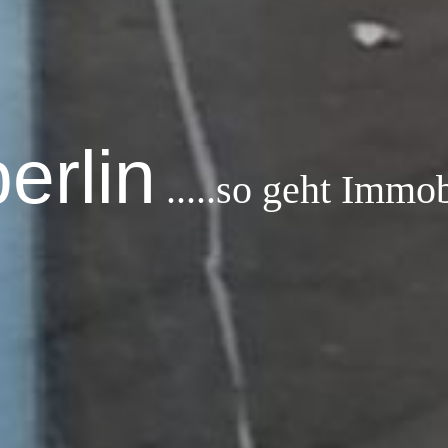
berlin
.....so geht Immo