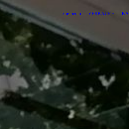
xm² berlin
VERKAUF
KA